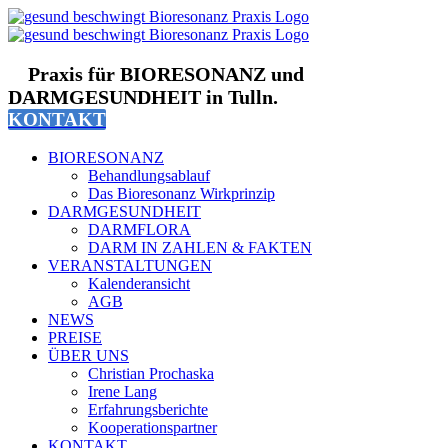
Zum
Inhalt
springen
Praxis für BIORESONANZ und
DARMGESUNDHEIT in Tulln.
KONTAKT
BIORESONANZ
Behandlungsablauf
Das Bioresonanz Wirkprinzip
DARMGESUNDHEIT
DARMFLORA
DARM IN ZAHLEN & FAKTEN
VERANSTALTUNGEN
Kalenderansicht
AGB
NEWS
PREISE
ÜBER UNS
Christian Prochaska
Irene Lang
Erfahrungsberichte
Kooperationspartner
KONTAKT