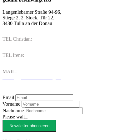
Langenlebarner Straße 94-96,
Stiege 2, 2. Stock, Tür 22,
3430 Tulln an der Donau
TEL Christian:
06802043671
TEL Irene:
06644875686
MAIL:
office@gesund-beschwingt.at
NEWSLETTER ANMELDUNG
Email
Vorname
Nachname
Please wait...
Newsletter abonnieren