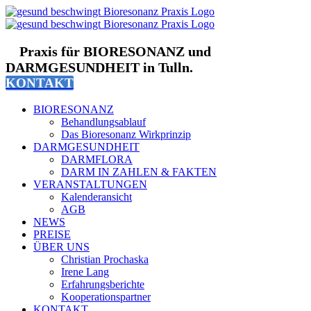
Zum
Inhalt
springen
Praxis für BIORESONANZ und
DARMGESUNDHEIT in Tulln.
KONTAKT
BIORESONANZ
Behandlungsablauf
Das Bioresonanz Wirkprinzip
DARMGESUNDHEIT
DARMFLORA
DARM IN ZAHLEN & FAKTEN
VERANSTALTUNGEN
Kalenderansicht
AGB
NEWS
PREISE
ÜBER UNS
Christian Prochaska
Irene Lang
Erfahrungsberichte
Kooperationspartner
KONTAKT